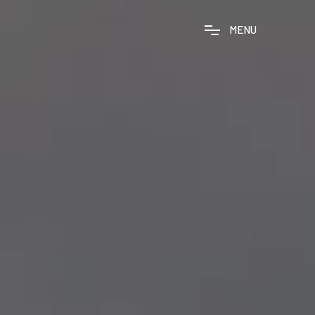
M
E
N
U